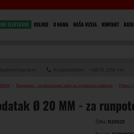
RNE ELEKTRANE
USLUGE
O NAMA
NAŠA VIZIJA
KONTAKT
KATA
ka@elektroprofi.hr
Knjigovodstvo:
+385 91 2358 144
PREMA
Runpotec - profesionalni alati za instalaciju kablova
Pribor i 
odatak Ø 20 MM - za runpo
Šifra:
R20020