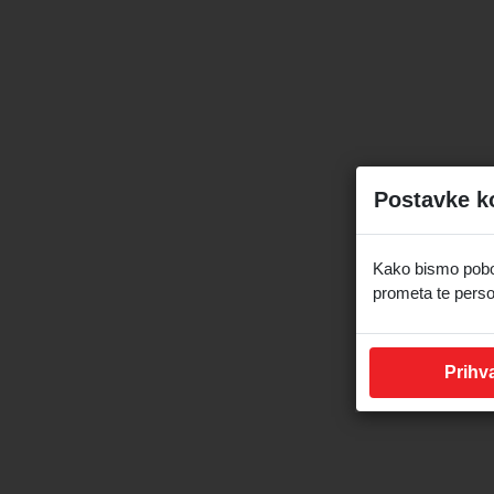
Postavke k
Kako bismo pobolj
prometa te perso
Prihva