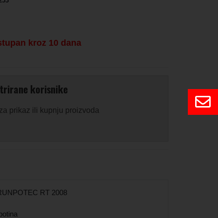
253
stupan kroz 10 dana
trirane korisnike
 za prikaz ili kupnju proizvoda
a RUNPOTEC RT 2008
botina