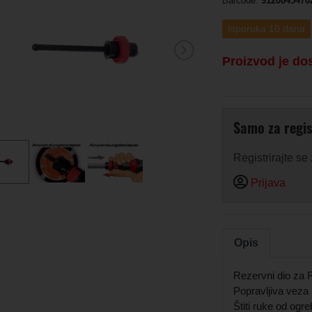
Barcode:
9120045470
Isporuka 10 dana
Proizvod je do
Samo za regis
Registrirajte se
Prijava
Opis
Rezervni dio z
Popravljiva veza
Štiti ruke od ogre