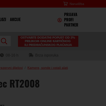
Narudžba
×
PRIJAVA
LOZI
AKCIJE
PROFI
PARTNER
08-16 h
Brza isporuka
rezervni dijelovi
Kamere, sonde i ostali alati
tec RT2008