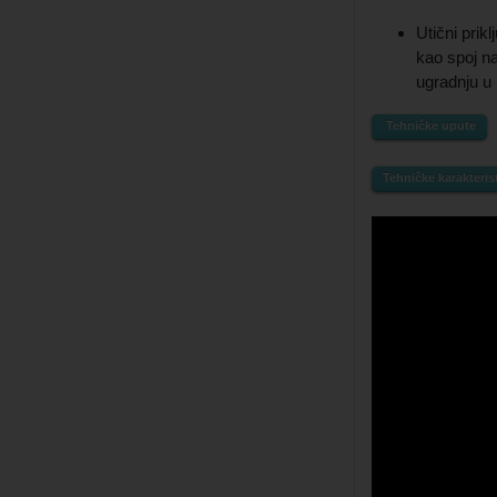
Utični pri
kao spoj na
ugradnju u 
Tehničke upute
Tehničke karakteris