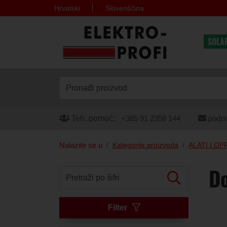
Hrvatski
Slovenščina
SOLA
Pronađi proizvod
Teh. pomoć:
+385 91 2358 144
podrs
Nalazite se u
Kategorije proizvoda
ALATI I O
D
Pretraži po šifri
Filter