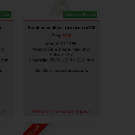
 sata
Isporuka 48 sata
a
Staklena visilica - prozirna ф180
Šifra:
3738
Model: VT-7185
60W
Preporučena snaga: max 60W
Prihvat: E27
0 mm
Dimenzije: Ø180 x 230 x 1110 mm
1
Min. količina za narudžbu:
1
ave
Prikaz cijene nakon prijave
AKCIJA