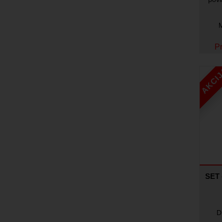
M
Pr
AKCI
SET 
D