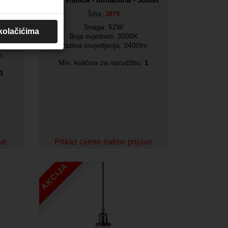
Šifra:
3979
Snaga: 52W
 kolačićima
Boja svjetlosti: 3000K
Razina osvjetljenja: 3400lm
m
Min. količina za narudžbu:
1
1
ave
Prikaz cijene nakon prijave
AKCIJA