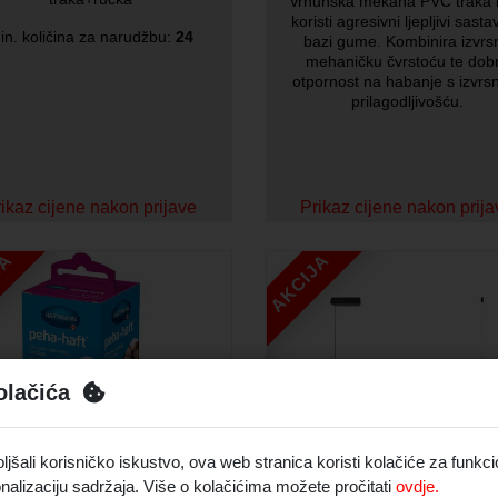
Vrhunska mekana PVC traka 
koristi agresivni ljepljivi sasta
in. količina za narudžbu:
24
bazi gume. Kombinira izvrs
mehaničku čvrstoću te dob
otpornost na habanje s izvr
prilagodljivošću.
ikaz cijene nakon prijave
Prikaz cijene nakon prij
JA
AKCIJA
olačića
Snaga
24W
Isporuka 48 sata
Isporuka 48
šali korisničko iskustvo, ova web stranica koristi kolačiće za funkci
nalizaciju sadržaja. Više o kolačićima možete pročitati
ovdje.
Peha-haft zavoj
LED elegantna visilica 1