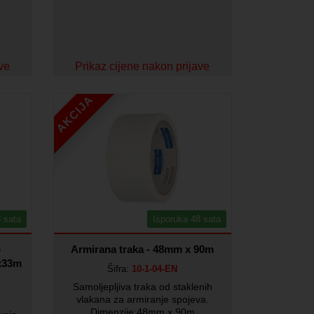
ave
Prikaz cijene nakon prijave
AKCIJA
 sata
Isporuka 48 sata
o
Armirana traka - 48mm x 90m
x33m
Šifra:
10-1-04-EN
Samoljepljiva traka od staklenih
vlakana za armiranje spojeva.
Dimenzije:48mm x 90m