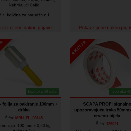
Nehrđajući Čelik
in. količina za narudžbu:
1
ikaz cijene nakon prijave
Prikaz cijene nakon prij
JA
AKCIJA
Isporuka 48 sata
Isporuka 48
- folija za pakiranje 100mm +
SCAPA PROFI signaln
drška
upozoravajuća traka 50mm
crveno-bijela
Šifra:
MRH_FL_08145
Šifra:
129021
imenzije: 100 mm x 0,20 kg
traka+ručka