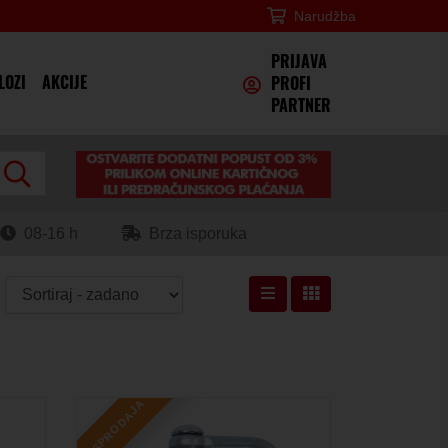
Narudžba
×
PRIJAVA
LOZI
AKCIJE
PROFI
PARTNER
08-16 h
Brza isporuka
RASPRODAJA