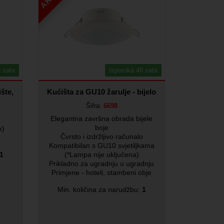
 sata
Isporuka 48 sata
šte,
Kućišta za GU10 žarulje - bijelo
Šifra:
6698
Elegantna završna obrada bijele
boje
x)
Čvrsto i izdržljivo računalo
Kompatibilan s GU10 svjetiljkama
1
(*Lampa nije uključena)
Prikladno za ugradnju u ugradnju
Primjene - hoteli, stambeni obje
Min. količina za narudžbu:
1