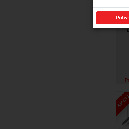
Prihva
Br
M
Pr
AKCI