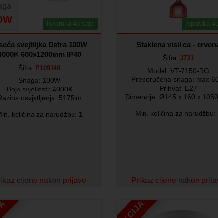
aga
0W
Isporuka 48 sata
Isporuka 48
seća svejtiljka Detra 100W
Staklena visilica - crven
4000K 600x1200mm IP40
Šifra:
3731
Šifra:
P109149
Model: VT-7150-RG
Preporučena snaga: max 
Snaga: 100W
Prihvat: E27
Boja svjetlosti: 4000K
Dimenzije: Ø145 x 160 x 105
Razina osvjetljenja: 5175lm
Min. količina za narudžbu:
in. količina za narudžbu:
1
ikaz cijene nakon prijave
Prikaz cijene nakon prij
JA
AKCIJA