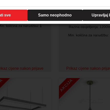
4000K, 905mm crna
Šifra:
PH9280050
Šifra:
6939
Veličina: 8 cm x 4 m
ti sve
Samo neophodno
Upravljaj
. komada u pakiranju: 1 kom
Snaga: 24W
Boja svjetlosti: 4000K
in. količina za narudžbu:
1
Razina osvjetljenja: 1200l
Min. količina za narudžbu:
ikaz cijene nakon prijave
Prikaz cijene nakon prij
JA
AKCIJA