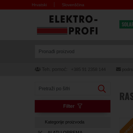
Hrvatski
Slovenščina
SOLA
Pronađi proizvod
Teh. pomoć:
+385 91 2358 144
podrs
Pretraži po šifri
RA
Filter
RASPRO
Kategorije proizvoda
ALATI I OPREMA