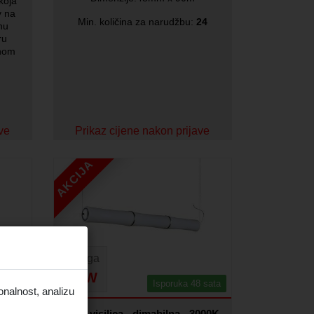
koja
v na
Min. količina za narudžbu:
24
nu
ru
snom
ave
Prikaz cijene nakon prijave
AKCIJA
Snaga
55W
 sata
Isporuka 48 sata
onalnost, analizu
2W
52W visilica - dimabilna - 3000K