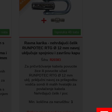
 sata
Isporuka 48 sata
m s
Ravna karika - nehrđajući čelik
RUNPOTEC RTG Ø 12 mm navoj
ma i
uključuje spojnicu i završnu kapu
30mm
Šifra:
R20383
Za pričvršćivanje kabela povucite
žice ili povucite užad
enih
RUNPOTEC RTG Ø 12 mm
uklj. priključni navoj za prilagodbu
c za
vodiča sondi ili malih hvataljki za
povlačenje kabela
a s
Nehrđajući čelik / poc
janjem
Min. količina za narudžbu:
1
1