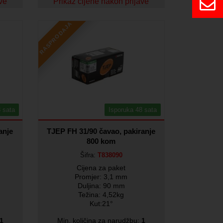
ave
Prikaz cijene nakon prijave
RASPRODAJA
 sata
Isporuka 48 sata
anje
TJEP FH 31/90 čavao, pakiranje
800 kom
Šifra:
T838090
Cijena za paket
Promjer: 3,1 mm
Duljina: 90 mm
Težina: 4,52kg
Kut:21°
1
Min. količina za narudžbu:
1