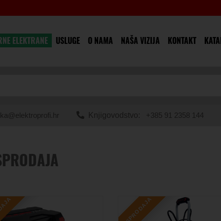
RNE ELEKTRANE
USLUGE
O NAMA
NAŠA VIZIJA
KONTAKT
KATA
ka@elektroprofi.hr
Knjigovodstvo:
+385 91 2358 144
SPRODAJA
DAJA
RASPRODAJA