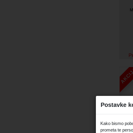
M
Pr
AKCI
Postavke k
Kako bismo pobolj
prometa te perso