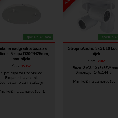
Isporuka 48 sata
Isporuka 48
etalna nadgradna baza za
Stropno/zidno 3xGU10 kući
ilice s 5 rupa D300*H25mm,
bijelo
mat bijela
Šifra:
7982
Šifra:
15352
Baza: 3xGU10 (3x35W ma
Dimenzije: 145x144,8mm
S pet rupa za uže visilice
Elegantni završetak
Min. količina za narudžbu:
Jednostavno za instalaciju
in. količina za narudžbu:
1