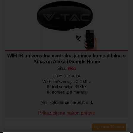
WIFI IR univerzalna centralna jedinica kompatibilna s
Amazon Alexa i Google Home
Šifra:
8651
Ulaz: DC5V/1A
Wi-Fi frekvencija: 2,4 Ghz
IR frekvencija: 38Khz
IR domet: ≤ 8 metara
Min. količina za narudžbu:
1
Prikaz cijene nakon prijave
Isporuka 10 dana