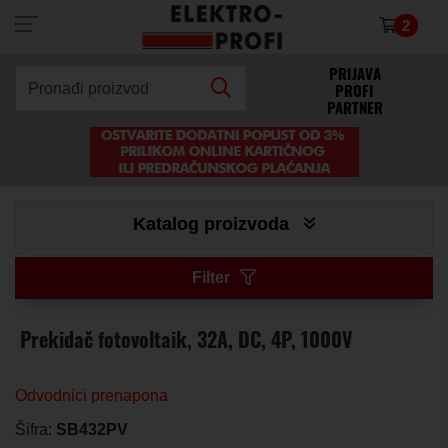
2
×
PRIJAVA
PROFI
Pronađi proizvod
PARTNER
Katalog proizvoda
Filter
Prekidač fotovoltaik, 32A, DC, 4P, 1000V
Odvodnici prenapona
Šifra:
SB432PV