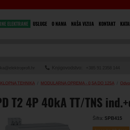
RNE ELEKTRANE
USLUGE
O NAMA
NAŠA VIZIJA
KONTAKT
KATA
ka@elektroprofi.hr
Knjigovodstvo:
+385 91 2358 144
SKLOPNA TEHNIKA
MODULARNA OPREMA - 0,5A DO 125A
Odvo
D T2 4P 40kA TT/TNS ind.+
Šifra:
SPB415