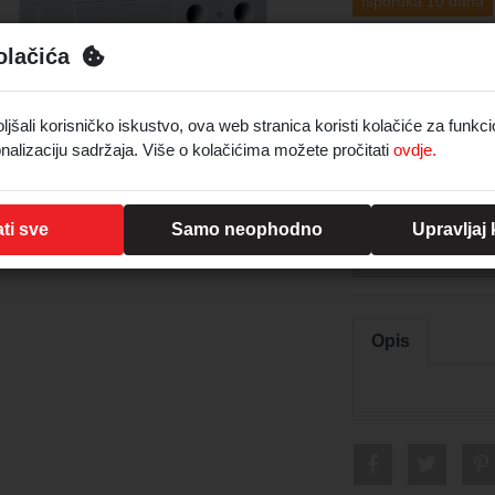
Isporuka 10 dana
Proizvod je do
olačića
šali korisničko iskustvo, ova web stranica koristi kolačiće za funkci
nalizaciju sadržaja. Više o kolačićima možete pročitati
ovdje.
Samo za regis
Registrirajte se
ti sve
Samo neophodno
Upravljaj
Prijava
Opis