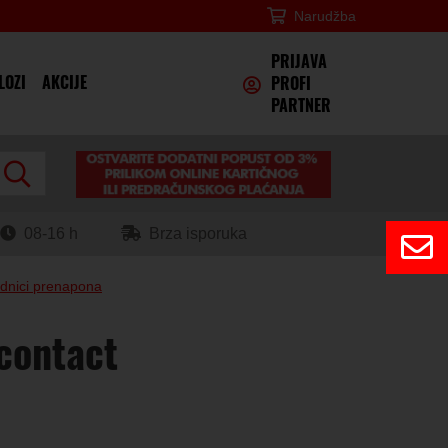
Narudžba
×
PRIJAVA
LOZI
AKCIJE
PROFI
PARTNER
08-16 h
Brza isporuka
dnici prenapona
contact