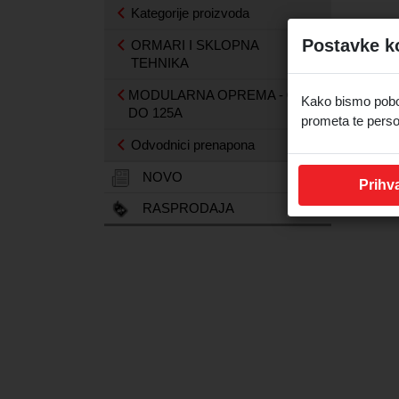
Kategorije proizvoda
Postavke k
ORMARI I SKLOPNA
TEHNIKA
MODULARNA OPREMA - 0,5A
Kako bismo pobolj
DO 125A
prometa te perso
Odvodnici prenapona
NOVO
Prihva
RASPRODAJA