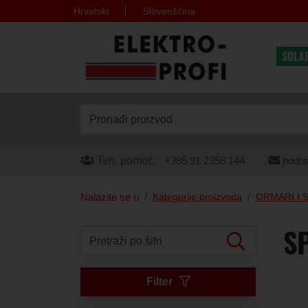
Hrvatski
Slovenščina
SOLA
Pronađi proizvod
Teh. pomoć:
+385 91 2358 144
podrs
Nalazite se u
Kategorije proizvoda
ORMARI I 
SP
Pretraži po šifri
Filter