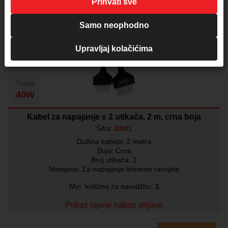
Prihvati sve
Isporuka 10 dana
Samo neophodno
Upravljaj kolačićima
Snaga
40W
Kabel za napajanje s 2 utikača, 2 m, crna boja
Šifra:
10181
Dužina kabela: 2 metra
Boja: Crna
Broj utikača: 2
Namjena: Za napajanje linearne rasvjete
Min. količina za narudžbu:
1
Prikaz cijene nakon prijave