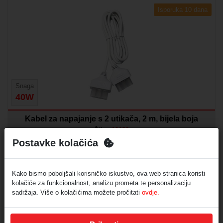
Isporuka 10 dana
Snaga
40W
Kabel za napajanje s 2 utikača, 2 m, bijela boja
Šifra:
10182
Postavke kolačića
Dužina kabela: 2 metra
Boja: Bijela
Broj utikača: 2
Namjena: Za napajanje linearne rasvjete
Kako bismo poboljšali korisničko iskustvo, ova web stranica koristi
kolačiće za funkcionalnost, analizu prometa te personalizaciju
Min. količina za narudžbu:
1
sadržaja. Više o kolačićima možete pročitati
ovdje.
Prikaz cijene nakon prijave