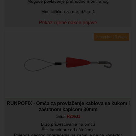
Moguće povlačenje prethodno montiranog
Min. količina za narudžbu:
1
Prikaz cijene nakon prijave
Isporuka 10 dana
RUNPOFIX - Omča za provlačenje kablova sa kukom i
zaštitnom kapicom 30mm
Šifra:
R20631
Brzo pričvršćivanje na omču
Štiti konektore od oštećenja
Prijenos vlačnog opterećenja na kabel, a ne na konektor