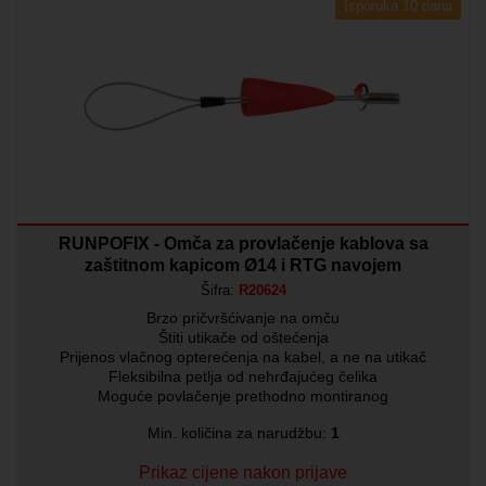
Isporuka 10 dana
RUNPOFIX - Omča za provlačenje kablova sa
zaštitnom kapicom Ø14 i RTG navojem
Šifra:
R20624
Brzo pričvršćivanje na omču
Štiti utikače od oštećenja
Prijenos vlačnog opterećenja na kabel, a ne na utikač
Fleksibilna petlja od nehrđajućeg čelika
Moguće povlačenje prethodno montiranog
Min. količina za narudžbu:
1
Prikaz cijene nakon prijave