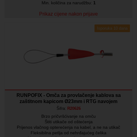
Min. količina za narudžbu:
1
Prikaz cijene nakon prijave
Isporuka 10 dana
RUNPOFIX - Omča za provlačenje kablova sa
zaštitnom kapicom Ø23mm i RTG navojem
Šifra:
R20626
Brzo pričvršćivanje na omču
Štiti utikače od oštećenja
Prijenos vlačnog opterećenja na kabel, a ne na utikač
Fleksibilna petlja od nehrđajućeg čelika