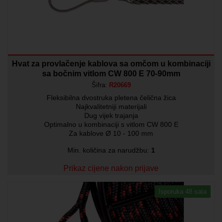
Hvat za provlačenje kablova sa omčom u kombinaciji
sa bočnim vitlom CW 800 E 70-90mm
Šifra:
R20669
Fleksibilna dvostruka pletena čelična žica
Najkvalitetniji materijali
Dug vijek trajanja
Optimalno u kombinaciji s vitlom CW 800 E
Za kablove Ø 10 - 100 mm
Min. količina za narudžbu:
1
Prikaz cijene nakon prijave
Isporuka 48 sata