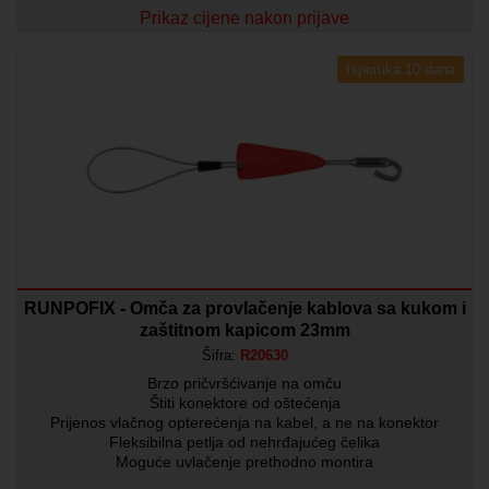
Prikaz cijene nakon prijave
Isporuka 10 dana
RUNPOFIX - Omča za provlačenje kablova sa kukom i
zaštitnom kapicom 23mm
Šifra:
R20630
Brzo pričvršćivanje na omču
Štiti konektore od oštećenja
Prijenos vlačnog opterećenja na kabel, a ne na konektor
Fleksibilna petlja od nehrđajućeg čelika
Moguće uvlačenje prethodno montira