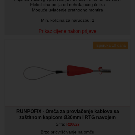
Fleksibilna petlja od nehrđajućeg čelika
Moguće uvlačenje prethodno montira
Min. količina za narudžbu:
1
Prikaz cijene nakon prijave
Isporuka 10 dana
RUNPOFIX - Omča za provlačenje kablova sa
zaštitnom kapicom Ø30mm i RTG navojem
Šifra:
R20627
Brzo pričvršćivanje na omču