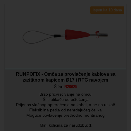
Isporuka 10 dana
RUNPOFIX - Omča za provlačenje kablova sa
zaštitnom kapicom Ø17 i RTG navojem
Šifra:
R20625
Brzo pričvršćivanje na omču
Štiti utikače od oštećenja
Prijenos vlačnog opterećenja na kabel, a ne na utikač
Fleksibilna petlja od nehrđajućeg čelika
Moguće povlačenje prethodno montiranog
Min. količina za narudžbu:
1